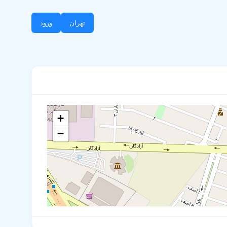
تهران
ورود
+
−