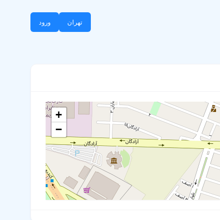
تهران
ورود
+
−