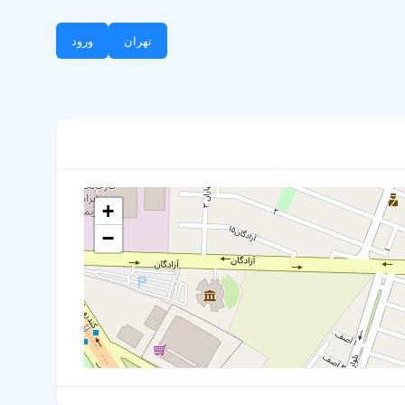
تهران
ورود
+
−