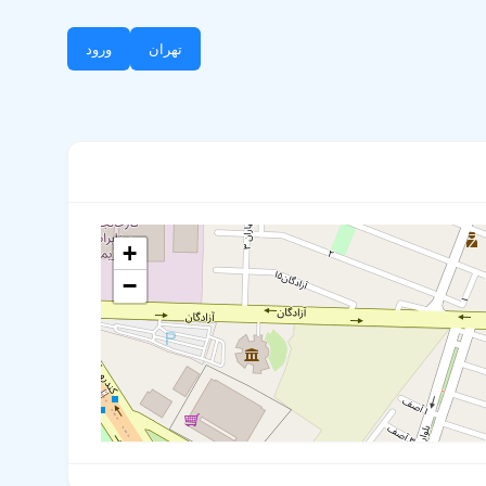
تهران
ورود
+
−