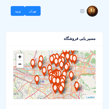
تهران
ورود
مسیر یابی فروشگاه
+
7
4
−
5
20
5
8
Leaflet