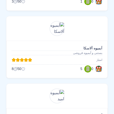
1
0
3
50
آبمیوه آلاسکا
بستنی و آبمیوه فروشی
امتیاز
5
0
8
50