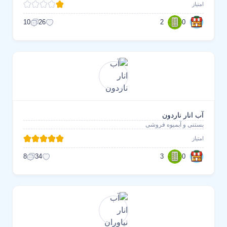
امتیاز
2
0
10
26
آب انار ناردون
بستنی و آبمیوه فروشی
امتیاز
3
0
8
34