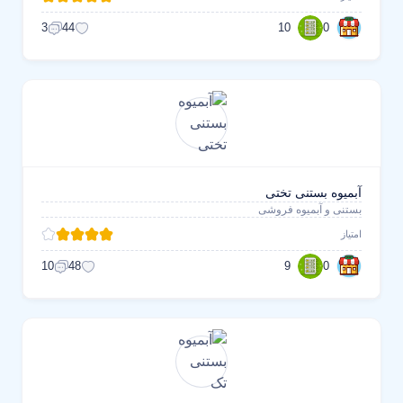
10
0
3
44
آبمیوه بستنی تختی
بستنی و آبمیوه فروشی
امتیاز
9
0
10
48