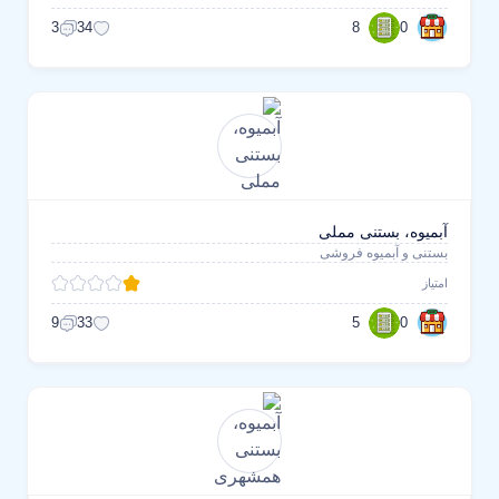
8
0
3
34
آبمیوه، بستنی مملی
بستنی و آبمیوه فروشی
امتیاز
5
0
9
33