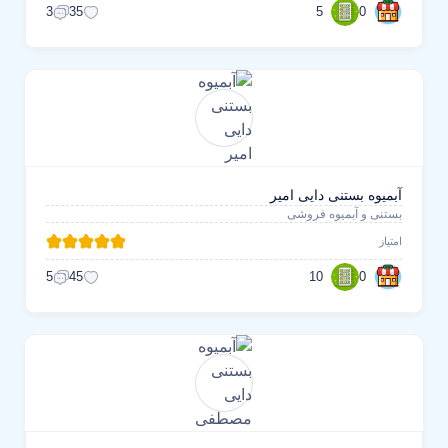
5
0
3
35
آبمیوه بستنی دایی امیر
بستنی و آبمیوه فروشی
امتیاز
10
0
5
45