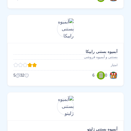
آبمیوه بستنی راییکا
بستنی و آبمیوه فروشی
امتیاز
6
0
5
32
آبمیوه بستنی ژلیتو