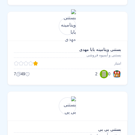
بستنی ویتامینه بابا مهدی
بستنی و آبمیوه فروشی
امتیاز
2
0
7
49
بستنی بی بی