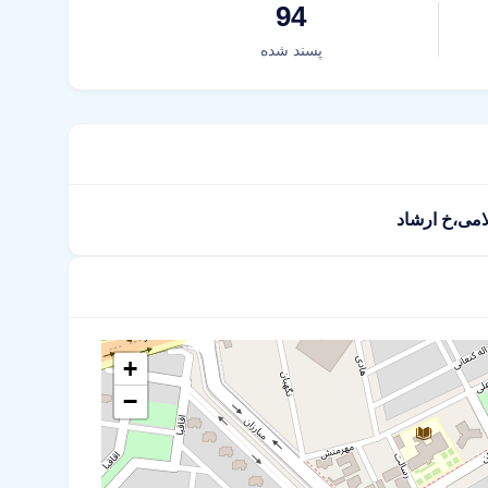
94
پسند شده
می،خ ارشاد
+
−