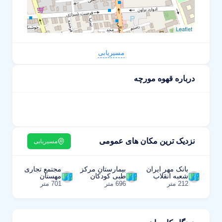
Leaflet
مسیریابی
درباره قهوه مورچه
نزدیک ترین مکان های عمومی
مسیریابی
بانک مهر ایران
بیمارستان مرکز
مجتمع تجاری
شعبه انقلاب
طبی کودکان
مهستان
212 متر
696 متر
701 متر