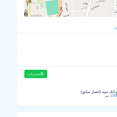
ی
مسیریابی
بانک سپه (انصار سابق)
176 متر