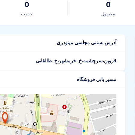
0
0
محصول
خدمت
آدرس بستنی مجلسی مینودری
قزوین،سرچشمه،خ. خرمشهر،خ. طالقانی
مسیر یابی فروشگاه