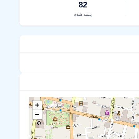
82
پسند شده
+
−