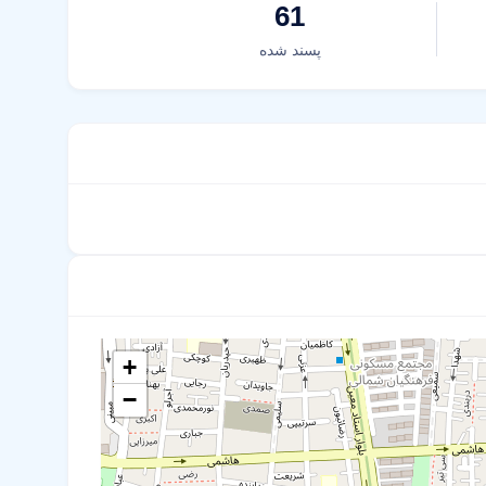
61
پسند شده
+
−