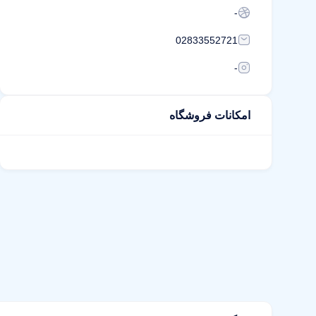
-
02833552721
-
امکانات فروشگاه