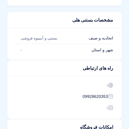
مشخصات بستنی هلی
اتحادیه و صنف
بستنی و آبمیوه فروشی
شهر و استان
-
راه های ارتباطی
-
09928620353
-
امکانات فروشگاه