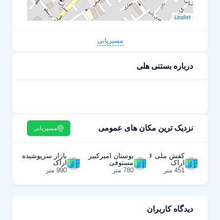
Leaflet
مسیریابی
درباره بستنی هلی
نزدیک ترین مکان های عمومی
مسیریابی
کفش ملی ۶
بوستان امیرکبیر
بازار سرپوشیده
اراک
مستوفی
اراک
451 متر
780 متر
990 متر
دیدگاه کاربران