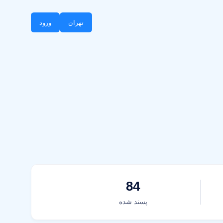
تهران
ورود
84
پسند شده