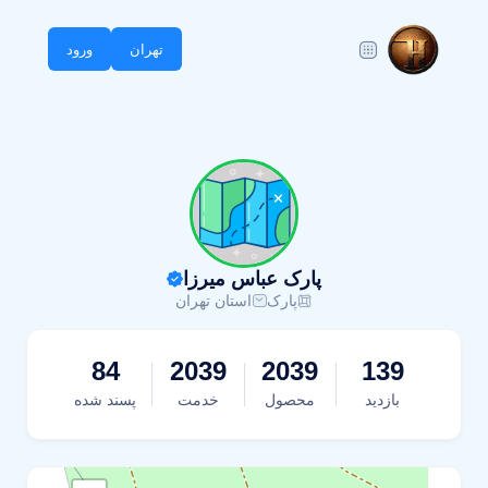
تهران
ورود
پارک عباس میرزا
پارک
استان تهران
84
2039
2039
139
بازدید
محصول
خدمت
پسند شده