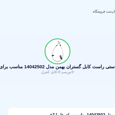
ان
ثبت فروشگاه
ست کابل گستران بهمن مدل 14042502 مناسب برای هایما s7
ورسی
کابل کنترل
ایما s7