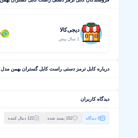
دیجی‌کالا
0
1 سال پیش
درباره کابل ترمز دستی راست کابل گستران بهمن مدل 14042502 مناسب برای هایما s7
دیدگاه کاربران
0 دیدگاه
152 پسند شده
122 دنبال کننده